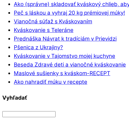
Ako (správne) skladovať kváskový chlieb, aby
Peč s láskou a vyhraj 20 kg prémiovej múky!
Vianočná súťaž s Kváskovaním
Kváskovanie s Teleráne
Prednáška Návrat k tradíciám v Prievidzi
Pšenica z Ukrajiny?
Kváskovanie v Tajomstvo mojej kuchyne
Beseda Zdravé deti a vianočné kváskovanie
Maslové sušienky s kváskom-RECEPT
Ako nahradiť múku v recepte
Vyhľadať