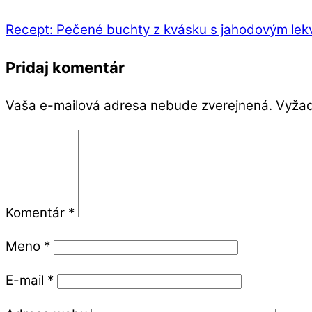
Recept: Pečené buchty z kvásku s jahodovým le
Pridaj komentár
Vaša e-mailová adresa nebude zverejnená.
Vyžad
Komentár
*
Meno
*
E-mail
*