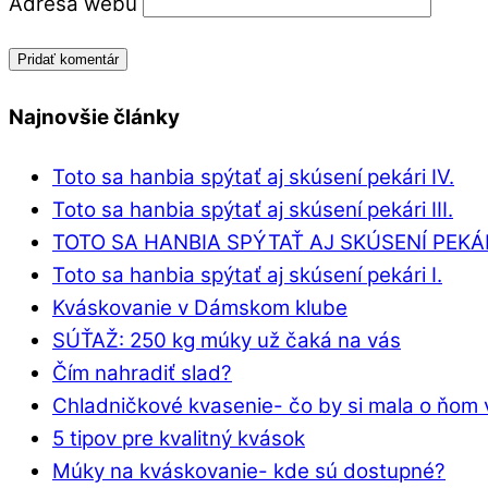
Adresa webu
Najnovšie články
Toto sa hanbia spýtať aj skúsení pekári IV.
Toto sa hanbia spýtať aj skúsení pekári III.
TOTO SA HANBIA SPÝTAŤ AJ SKÚSENÍ PEKÁRI
Toto sa hanbia spýtať aj skúsení pekári I.
Kváskovanie v Dámskom klube
SÚŤAŽ: 250 kg múky už čaká na vás
Čím nahradiť slad?
Chladničkové kvasenie- čo by si mala o ňom 
5 tipov pre kvalitný kvások
Múky na kváskovanie- kde sú dostupné?