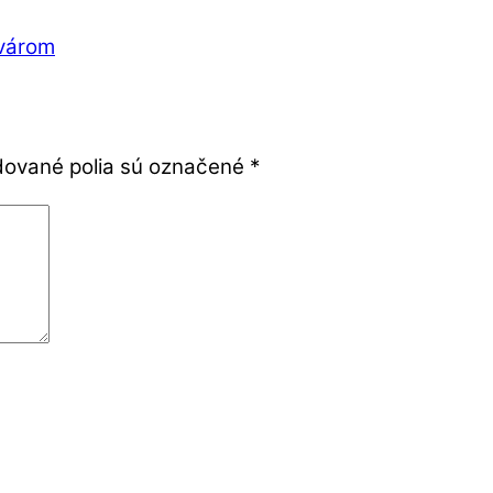
kvárom
ované polia sú označené
*