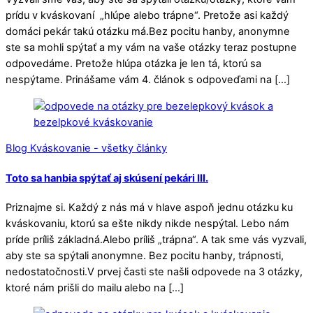
prídu v kváskovaní „hlúpe alebo trápne“. Pretože asi každý
domáci pekár takú otázku má.Bez pocitu hanby, anonymne
ste sa mohli spýtať a my vám na vaše otázky teraz postupne
odpovedáme. Pretože hlúpa otázka je len tá, ktorú sa
nespýtame. Prinášame vám 4. článok s odpoveďami na […]
Blog Kváskovanie - všetky články
Toto sa hanbia spýtať aj skúsení pekári III.
Priznajme si. Každý z nás má v hlave aspoň jednu otázku ku
kváskovaniu, ktorú sa ešte nikdy nikde nespýtal. Lebo nám
príde príliš základná.Alebo príliš „trápna“. A tak sme vás vyzvali,
aby ste sa spýtali anonymne. Bez pocitu hanby, trápnosti,
nedostatočnosti.V prvej časti ste našli odpovede na 3 otázky,
ktoré nám prišli do mailu alebo na […]