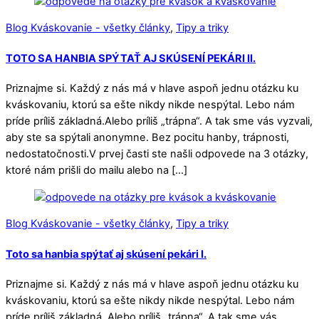
Blog Kváskovanie - všetky články
,
Tipy a triky
TOTO SA HANBIA SPÝTAŤ AJ SKÚSENÍ PEKÁRI II.
Priznajme si. Každý z nás má v hlave aspoň jednu otázku ku
kváskovaniu, ktorú sa ešte nikdy nikde nespýtal. Lebo nám
príde príliš základná.Alebo príliš „trápna“. A tak sme vás vyzvali,
aby ste sa spýtali anonymne. Bez pocitu hanby, trápnosti,
nedostatočnosti.V prvej časti ste našli odpovede na 3 otázky,
ktoré nám prišli do mailu alebo na […]
Blog Kváskovanie - všetky články
,
Tipy a triky
Toto sa hanbia spýtať aj skúsení pekári I.
Priznajme si. Každý z nás má v hlave aspoň jednu otázku ku
kváskovaniu, ktorú sa ešte nikdy nikde nespýtal. Lebo nám
príde príliš základná. Alebo príliš „trápna“. A tak sme vás