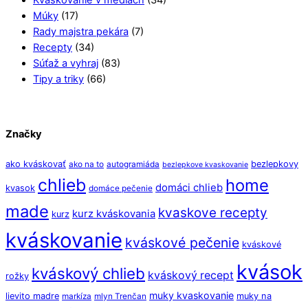
Kváskovanie v médiách
(34)
Múky
(17)
Rady majstra pekára
(7)
Recepty
(34)
Súťaž a vyhraj
(83)
Tipy a triky
(66)
Značky
ako kváskovať
bezlepkovy
ako na to
autogramiáda
bezlepkove kvaskovanie
chlieb
home
domáci chlieb
kvasok
domáce pečenie
made
kvaskove recepty
kurz kváskovania
kurz
kváskovanie
kváskové pečenie
kváskové
kvások
kváskový chlieb
kváskový recept
rožky
muky kvaskovanie
lievito madre
muky na
markíza
mlyn Trenčan