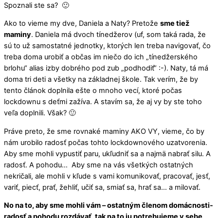
Spoznali ste sa? 🙂
Ako to vieme my dve, Daniela a Naty? Pretože
sme tiež
maminy
. Daniela má dvoch tínedžerov (uf, som taká rada, že
sú to už samostatné jednotky, ktorých len treba navigovať, čo
treba doma urobiť a občas im niečo do ich „tínedžerského
brlohu“ alias izby dobrého pod zub „podhodiť“ :-). Naty, tá má
doma tri deti a všetky na základnej škole. Tak verím, že by
tento článok doplnila ešte o mnoho vecí, ktoré počas
lockdownu s deťmi zažíva. A stavím sa, že aj vy by ste toho
veľa doplnili. Však? 🙂
Práve preto, že sme rovnaké maminy AKO VY, vieme, čo by
nám urobilo radosť počas tohto lockdownového uzatvorenia.
Aby sme mohli vypustiť paru, ukľudniť sa a najmä nabrať silu. A
radosť. A pohodu… Aby sme na vás všetkých ostatných
nekričali, ale mohli v kľude s vami komunikovať, pracovať, jesť,
variť, piecť, prať, žehliť, učiť sa, smiať sa, hrať sa… a milovať.
No na to, aby sme mohli vám – ostatným členom domácnosti-
radosť a pohodu rozdávať, tak na to ju potrebujeme v sebe