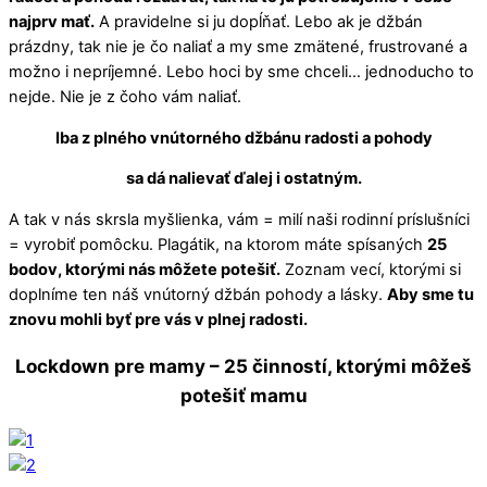
najprv mať.
A pravidelne si ju dopĺňať. Lebo ak je džbán
prázdny, tak nie je čo naliať a my sme zmätené, frustrované a
možno i nepríjemné. Lebo hoci by sme chceli… jednoducho to
nejde. Nie je z čoho vám naliať.
Iba z plného vnútorného džbánu radosti a pohody
sa dá nalievať ďalej i ostatným.
A tak v nás skrsla myšlienka, vám = milí naši rodinní príslušníci
= vyrobiť pomôcku. Plagátik, na ktorom máte spísaných
25
bodov, ktorými nás môžete potešiť.
Zoznam vecí, ktorými si
doplníme ten náš vnútorný džbán pohody a lásky.
Aby sme tu
znovu mohli byť pre vás v plnej radosti.
Lockdown pre mamy – 25 činností, ktorými môžeš
potešiť mamu