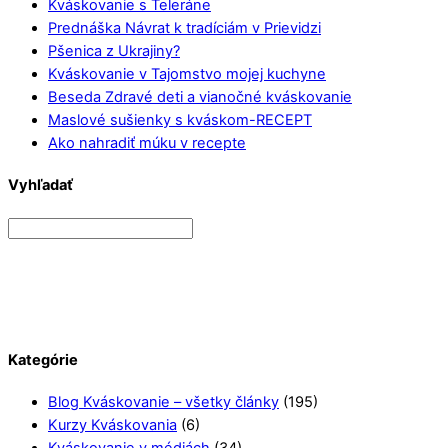
Kváskovanie s Teleráne
Prednáška Návrat k tradíciám v Prievidzi
Pšenica z Ukrajiny?
Kváskovanie v Tajomstvo mojej kuchyne
Beseda Zdravé deti a vianočné kváskovanie
Maslové sušienky s kváskom-RECEPT
Ako nahradiť múku v recepte
Vyhľadať
Kategórie
Blog Kváskovanie – všetky články
(195)
Kurzy Kváskovania
(6)