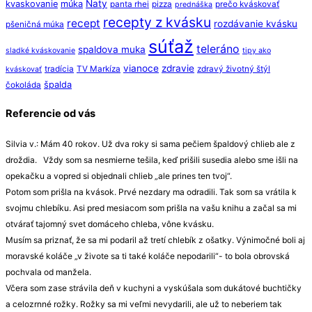
Naty
kvaskovanie
múka
panta rhei
pizza
prečo kváskovať
prednáška
recepty z kvásku
recept
rozdávanie kvásku
pšeničná múka
súťaž
teleráno
spaldova muka
sladké kváskovanie
tipy ako
vianoce
zdravie
tradícia
TV Markíza
zdravý životný štýl
kváskovať
špalda
čokoláda
Referencie od vás
Silvia v.: Mám 40 rokov. Už dva roky si sama pečiem špaldový chlieb ale z
droždia. Vždy som sa nesmierne tešila, keď prišili susedia alebo sme išli na
opekačku a vopred si objednali chlieb „ale prines ten tvoj“.
Potom som prišla na kvások. Prvé nezdary ma odradili. Tak som sa vrátila k
svojmu chlebíku. Asi pred mesiacom som prišla na vašu knihu a začal sa mi
otvárať tajomný svet domáceho chleba, vône kvásku.
Musím sa priznať, že sa mi podaril až tretí chlebík z ošatky. Výnimočné boli aj
moravské koláče „v živote sa ti také koláče nepodarili“- to bola obrovská
pochvala od manžela.
Včera som zase strávila deň v kuchyni a vyskúšala som dukátové buchtičky
a celozrnné rožky. Rožky sa mi veľmi nevydarili, ale už to neberiem tak