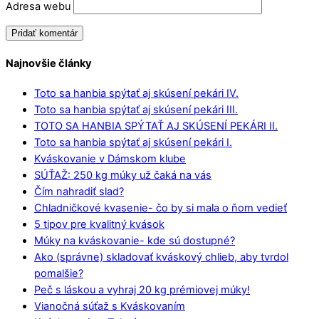
Adresa webu
Najnovšie články
Toto sa hanbia spýtať aj skúsení pekári IV.
Toto sa hanbia spýtať aj skúsení pekári III.
TOTO SA HANBIA SPÝTAŤ AJ SKÚSENÍ PEKÁRI II.
Toto sa hanbia spýtať aj skúsení pekári I.
Kváskovanie v Dámskom klube
SÚŤAŽ: 250 kg múky už čaká na vás
Čím nahradiť slad?
Chladničkové kvasenie- čo by si mala o ňom vedieť
5 tipov pre kvalitný kvások
Múky na kváskovanie- kde sú dostupné?
Ako (správne) skladovať kváskový chlieb, aby tvrdol
pomalšie?
Peč s láskou a vyhraj 20 kg prémiovej múky!
Vianočná súťaž s Kváskovaním