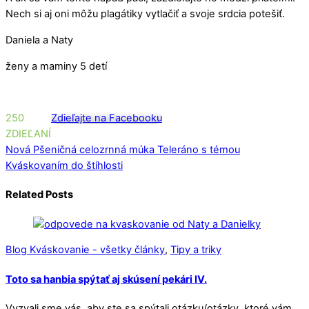
Nech si aj oni môžu plagátiky vytlačiť a svoje srdcia potešiť.
Daniela a Naty
ženy a maminy 5 detí
250
Zdieľajte na Facebooku
ZDIEĽANÍ
Nová Pšeničná celozrnná múka
Teleráno s témou
Kváskovaním do štíhlosti
Related Posts
Blog Kváskovanie - všetky články
,
Tipy a triky
Toto sa hanbia spýtať aj skúsení pekári IV.
Vyzvali sme vás, aby ste sa spýtali otázku/otázky, ktoré vám