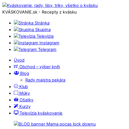
KVÁSKOVANIE.sk - Recepty z kvásku
Stránka
Skupina
Televízia
Instagram
Telegram
Úvod
Obchod – výber kníh
Blog
Rady majstra pekára
Klub
Múky
Ošatky
Kurzy
Televízia kváskovanie