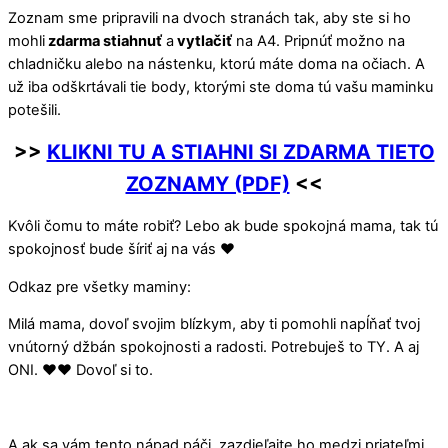
Zoznam sme pripravili na dvoch stranách tak, aby ste si ho
mohli
zdarma stiahnuť
a
vytlačiť
na A4. Pripnúť možno na
chladničku alebo na nástenku, ktorú máte doma na očiach. A
už iba odškrtávali tie body, ktorými ste doma tú vašu maminku
potešili.
>>
KLIKNI TU A STIAHNI SI ZDARMA TIETO
ZOZNAMY (PDF)
<<
Kvôli čomu to máte robiť? Lebo ak bude spokojná mama, tak tú
spokojnosť bude šíriť aj na vás ❤️
Odkaz pre všetky maminy:
Milá mama, dovoľ svojim blízkym, aby ti pomohli napĺňať tvoj
vnútorný džbán spokojnosti a radosti. Potrebuješ to TY. A aj
ONI. ❤️❤️ Dovoľ si to.
A ak sa vám tento nápad páči, zazdieľajte ho medzi priateľmi.