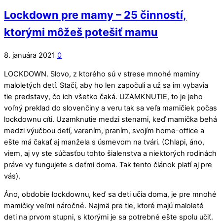
Lockdown pre mamy – 25 činností,
ktorými môžeš potešiť mamu
8. januára 2021
0
LOCKDOWN. Slovo, z ktorého sú v strese mnohé maminy
maloletých detí. Stačí, aby ho len započuli a už sa im vybavia
tie predstavy, čo ich všetko čaká. UZAMKNUTIE, to je jeho
voľný preklad do slovenčiny a veru tak sa veľa mamičiek počas
lockdownu cíti. Uzamknutie medzi stenami, keď mamička behá
medzi výučbou detí, varením, praním, svojím home-office a
ešte má čakať aj manžela s úsmevom na tvári. (Chlapi, áno,
viem, aj vy ste súčasťou tohto šialenstva a niektorých rodinách
práve vy fungujete s deťmi doma. Tak tento článok platí aj pre
vás).
Áno, obdobie lockdownu, keď sa deti učia doma, je pre mnohé
mamičky veľmi náročné. Najmä pre tie, ktoré majú maloleté
deti na prvom stupni, s ktorými je sa potrebné ešte spolu učiť.