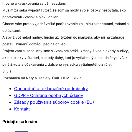
hrozne a kváskovania sa už nevzdám.
Musím za seba vyjadriť ľútosť, že som sa nikdy svojej babky nespýtala, ako
pripravovali kvások a piekli chlieb.
Chcem vám preto vyjadriť veľké poďakovanie za knihu s receptami, radami a
obrázkami.
A aby život nebol nudný, hučím už týždeň do manžela, aby mi na záhrade
postavil hlinenú domácu pec na chlieb.
Prajem vám aj sebe, aby sme s kváskom prežili krásny život, niekedy búrlivý,
ako bublinky v štartéri, niekedy tichý, keď je vytiahnutý z chladničky, avšak
plný života a očakávania z ďalšieho výsledku vytiahnutého z rúry.
Silvia
Poznámka od Naty a Daniely: ĎAKUJEME Silvia.
Obchodné a reklamačné podmienky
GDPR – Ochrana osobných údajov
Zásady používania súborov cookie (EÚ)
Kontakt
Pridajte sa k nám