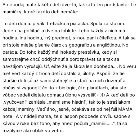
A nebodaj máte takéto deti dve-tri, tak si to len predstavte- tie
mamičky, ktoré takéto deti nemáte:
Tri deti doma: prvák, tretiačka a piatačka. Spolu za stolom.
Jeden na počítači a dve na tablete. Lebo každý z nich má
hodinu. Inú hodinu, iný predmet, s inou pani učiteľkou. A tak sa
pri stole mieša písanie čiarok s geografiou a angličtinou. No
paráda. Do toho každý má inokedy prestávku, kedy si
samozrejme chcú oddýchnuť a porozprávať sa a tak sa
navzájom vyrušujú. Uf, ešte že je škola len doobeda…. No veru
nie! Veď každý z troch detí dostalo aj úlohy. Aspoň, že tie
staršie deti sú už samostatnejšie a stačí na nich dozerať a
občas si vygoogliť čo-to z biológie, či o planétach, aby ste
vôbec vedeli dieťaťu domácu úlohu vysvetliť :-))) A keď deti po
„vyučovaní“ zahlásia „mami sme hladní“, tak to je strašiakom
každej maminy. Veď áno, jasné, očakáva sa od nej full MAMA
hotel. A v nádeji mama, že si aspoň poobede chvíľu sadne s
kávou v ruke bez toho, aby hneď počula „mamiiii……“, tá sa
rozplynie ako oblak vo vetre.