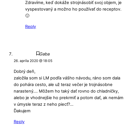
Zdravíme, keď dokáže strojnásobiť svoj objem, je
vyspestovaný a možno ho používať do receptov.
🙂
Reply
Gaba
26. apríla 2020 @ 18:05
Dobrý deň,
založila som si LM podľa vášho návodu, ráno som dala
do pohára cesto, ale už teraz večer je trojnásobne
narastený…. Môžem ho taký dať rovno do chladničky,
alebo je vhodnejšie ho prekrmiť a potom dať, ak nemám
v úmysle teraz z neho piecť?…
Ďakujem
Reply