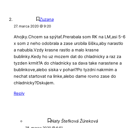
Zuzana
27. marca 2020 @ 9:20
Ahojky.Chcem sa spýtať.Prerabala som RK na LM,asi 5-6
x som z neho odobrala a zase urobila šišku,aby narastlo
a nabubla.Vzdy krasne rastlo a malo krasne
bublinky.Kedy ho uz mozem dat do chladnicky a raz za
tyzden krmit?A do chladnicky sa dava take narastene a
bublinkove,alebo siska v pohari?Po tyzdni nakrmim a
nechat startovat na linke,alebo dame rovno zase do
chladnicky?Dskujem.
Reply
Naty Štefková Žúreková
28. marca 2020 @ 6:51