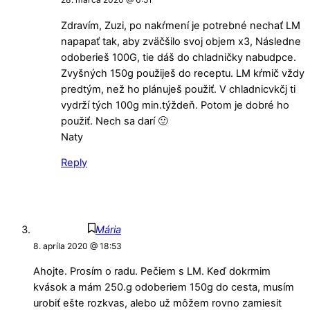
Zdravím, Zuzi, po nakŕmení je potrebné nechať LM
napapať tak, aby zväčšilo svoj objem x3, Následne
odoberieš 100G, tie dáš do chladničky nabudpce.
Zvyšných 150g použiješ do receptu. LM kŕmič vždy
predtým, než ho plánuješ použiť. V chladnicvkčj ti
vydrží tých 100g min.týždeň. Potom je dobré ho
použiť. Nech sa darí 🙂
Naty
Reply
Mária
8. apríla 2020 @ 18:53
Ahojte. Prosím o radu. Pečiem s LM. Keď dokrmim
kvások a mám 250.g odoberiem 150g do cesta, musím
urobiť ešte rozkvas, alebo už môžem rovno zamiesit