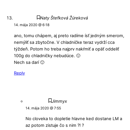
Naty Štefková Žúreková
14. mája 2020 @ 6:18
ano, tomu chápem, aj preto radíme ísť jedným smerom,
nemýliť sa zbytočne. V chladničke teraz vydrží cca
týždeň. Potom ho treba najprv nakŕmiť a opäť oddeliť
100g do chladničky nebudúce. 🙂
Nech sa darí 🙂
Reply
Jimmyx
14. mája 2020 @ 7:55
No cloveka to dopletie hlavne ked dostane LM a
az potom zistuje čo s nim ?! ?