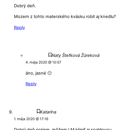
Dobrý deň.
Mozem z tohto materského kvásku robit aj knedlu?
Reply
Naty Štefková Žúreková
4. mája 2020 @ 10:57
áno, jasné 🙂
Reply
Katarína
1. mája 2020 @ 17:16
Dobrý deň prajem, môžem LM kŕmiť aj spaldovou