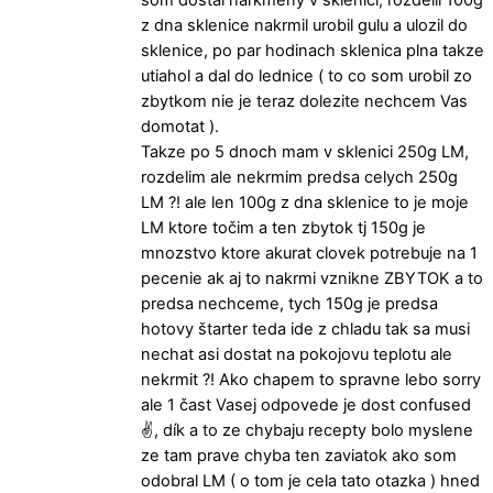
som dostal narkmeny v sklenici, rozdelil 100g
z dna sklenice nakrmil urobil gulu a ulozil do
sklenice, po par hodinach sklenica plna takze
utiahol a dal do lednice ( to co som urobil zo
zbytkom nie je teraz dolezite nechcem Vas
domotat ).
Takze po 5 dnoch mam v sklenici 250g LM,
rozdelim ale nekrmim predsa celych 250g
LM ?! ale len 100g z dna sklenice to je moje
LM ktore točim a ten zbytok tj 150g je
mnozstvo ktore akurat clovek potrebuje na 1
pecenie ak aj to nakrmi vznikne ZBYTOK a to
predsa nechceme, tych 150g je predsa
hotovy štarter teda ide z chladu tak sa musi
nechat asi dostat na pokojovu teplotu ale
nekrmit ?! Ako chapem to spravne lebo sorry
ale 1 čast Vasej odpovede je dost confused
✌️, dík a to ze chybaju recepty bolo myslene
ze tam prave chyba ten zaviatok ako som
odobral LM ( o tom je cela tato otazka ) hned