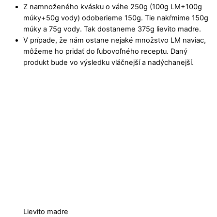
Z namnoženého kvásku o váhe 250g (100g LM+100g
múky+50g vody) odoberieme 150g. Tie nakŕmime 150g
múky a 75g vody. Tak dostaneme 375g lievito madre.
V prípade, že nám ostane nejaké množstvo LM naviac,
môžeme ho pridať do ľubovoľného receptu. Daný
produkt bude vo výsledku vláčnejší a nadýchanejší.
Lievito madre