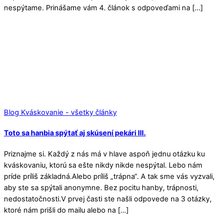
nespýtame. Prinášame vám 4. článok s odpoveďami na […]
Blog Kváskovanie - všetky články
Toto sa hanbia spýtať aj skúsení pekári III.
Priznajme si. Každý z nás má v hlave aspoň jednu otázku ku
kváskovaniu, ktorú sa ešte nikdy nikde nespýtal. Lebo nám
príde príliš základná.Alebo príliš „trápna“. A tak sme vás vyzvali,
aby ste sa spýtali anonymne. Bez pocitu hanby, trápnosti,
nedostatočnosti.V prvej časti ste našli odpovede na 3 otázky,
ktoré nám prišli do mailu alebo na […]