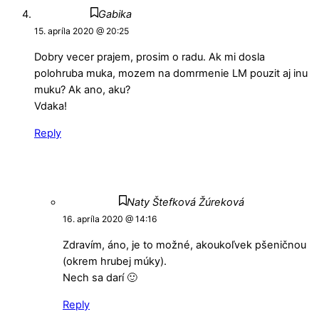
Gabika
15. apríla 2020 @ 20:25
Dobry vecer prajem, prosim o radu. Ak mi dosla
polohruba muka, mozem na domrmenie LM pouzit aj inu
muku? Ak ano, aku?
Vdaka!
Reply
Naty Štefková Žúreková
16. apríla 2020 @ 14:16
Zdravím, áno, je to možné, akoukoľvek pšeničnou
(okrem hrubej múky).
Nech sa darí 🙂
Reply