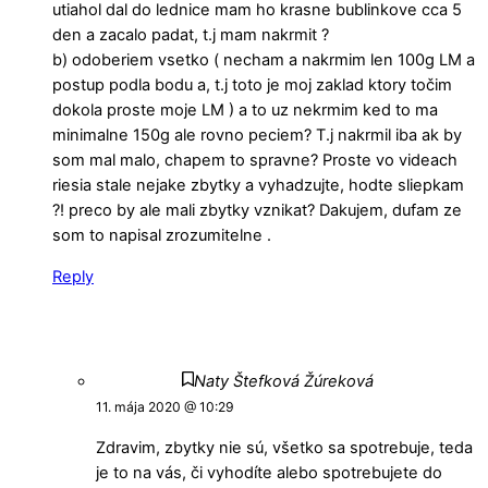
utiahol dal do lednice mam ho krasne bublinkove cca 5
den a zacalo padat, t.j mam nakrmit ?
b) odoberiem vsetko ( necham a nakrmim len 100g LM a
postup podla bodu a, t.j toto je moj zaklad ktory točim
dokola proste moje LM ) a to uz nekrmim ked to ma
minimalne 150g ale rovno peciem? T.j nakrmil iba ak by
som mal malo, chapem to spravne? Proste vo videach
riesia stale nejake zbytky a vyhadzujte, hodte sliepkam
?! preco by ale mali zbytky vznikat? Dakujem, dufam ze
som to napisal zrozumitelne .
Reply
Naty Štefková Žúreková
11. mája 2020 @ 10:29
Zdravim, zbytky nie sú, všetko sa spotrebuje, teda
je to na vás, či vyhodíte alebo spotrebujete do