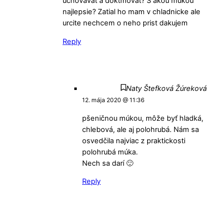
uchovavat a doktmovat? S akou mukou
najlepsie? Zatial ho mam v chladnicke ale
urcite nechcem o neho prist dakujem
Reply
Naty Štefková Žúreková
12. mája 2020 @ 11:36
pšeničnou múkou, môže byť hladká,
chlebová, ale aj polohrubá. Nám sa
osvedčila najviac z praktickosti
polohrubá múka.
Nech sa darí 🙂
Reply