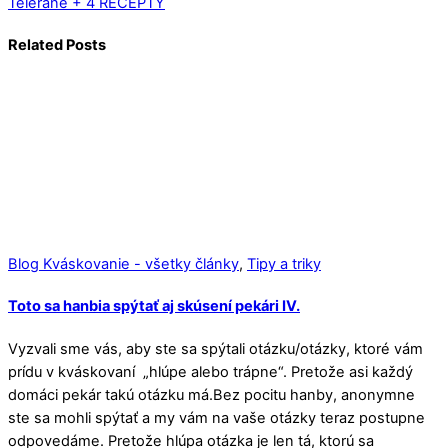
Teleráne + 4 RECEPTY
Related Posts
Blog Kváskovanie - všetky články
,
Tipy a triky
Toto sa hanbia spýtať aj skúsení pekári IV.
Vyzvali sme vás, aby ste sa spýtali otázku/otázky, ktoré vám
prídu v kváskovaní „hlúpe alebo trápne“. Pretože asi každý
domáci pekár takú otázku má.Bez pocitu hanby, anonymne
ste sa mohli spýtať a my vám na vaše otázky teraz postupne
odpovedáme. Pretože hlúpa otázka je len tá, ktorú sa