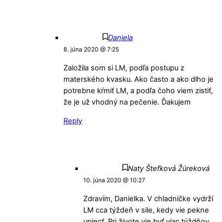
Daniela
8. júna 2020 @ 7:25
Založila som si LM, podľa postupu z
materského kvasku. Ako často a ako dlho je
potrebne kŕmiť LM, a podľa čoho viem zistiť,
že je už vhodný na pečenie. Ďakujem
Reply
Naty Štefková Žúreková
10. júna 2020 @ 10:27
Zdravím, Danielka. V chladničke vydrží
LM cca týždeň v sile, kedy vie pekne
upiecť. Pri živote vie byť viac týždňov