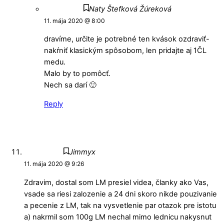
Naty Štefková Žúreková
11. mája 2020 @ 8:00
dravíme, určite je potrebné ten kvások ozdraviť-
nakŕniť klasickým spôsobom, len pridajte aj 1ČL
medu.
Malo by to pomôcť.
Nech sa darí 🙂
Reply
Jimmyx
11. mája 2020 @ 9:26
Zdravim, dostal som LM presiel videa, članky ako Vas,
vsade sa riesi zalozenie a 24 dni skoro nikde pouzivanie
a pecenie z LM, tak na vysvetlenie par otazok pre istotu
a) nakrmil som 100g LM nechal mimo lednicu nakysnut