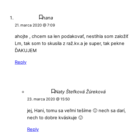
hana
21. marca 2020 @ 7:09
ahojte , chcem sa len podakovať, nestihla som založiť
Lm, tak som to skusila z raž.kv.a je super, tak pekne
ĎAKUJEM
Reply
Naty Štefková Žúreková
23. marca 2020 @ 15:50
jej, Hani, tomu sa veľmi tešíme 🙂 nech sa darí,
nech to dobre kváskuje 🙂
Reply