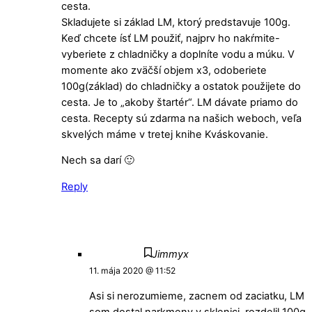
cesta.
Skladujete si základ LM, ktorý predstavuje 100g.
Keď chcete ísť LM použiť, najprv ho nakŕmite-
vyberiete z chladničky a doplníte vodu a múku. V
momente ako zväčší objem x3, odoberiete
100g(základ) do chladničky a ostatok použijete do
cesta. Je to „akoby štartér“. LM dávate priamo do
cesta. Recepty sú zdarma na našich weboch, veľa
skvelých máme v tretej knihe Kváskovanie.
Nech sa darí 🙂
Reply
Jimmyx
11. mája 2020 @ 11:52
Asi si nerozumieme, zacnem od zaciatku, LM