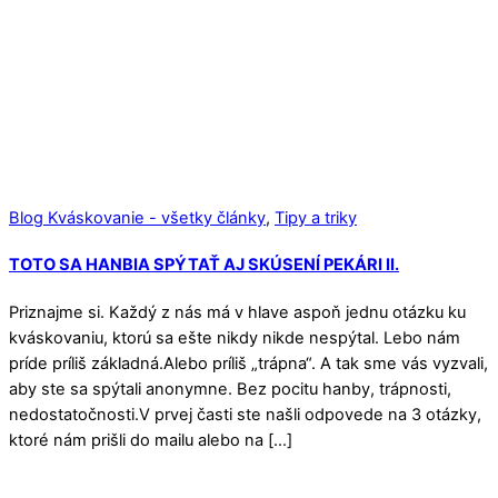
Blog Kváskovanie - všetky články
,
Tipy a triky
TOTO SA HANBIA SPÝTAŤ AJ SKÚSENÍ PEKÁRI II.
Priznajme si. Každý z nás má v hlave aspoň jednu otázku ku
kváskovaniu, ktorú sa ešte nikdy nikde nespýtal. Lebo nám
príde príliš základná.Alebo príliš „trápna“. A tak sme vás vyzvali,
aby ste sa spýtali anonymne. Bez pocitu hanby, trápnosti,
nedostatočnosti.V prvej časti ste našli odpovede na 3 otázky,
ktoré nám prišli do mailu alebo na […]