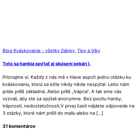
Blog Kváskovanie - všetky články
,
Tipy a triky
Toto sa hanbia spýtať aj skúsení pekári I.
Priznajme si. Každý z nás má v hlave aspoň jednu otázku ku
kváskovaniu, ktorú sa ešte nikdy nikde nespýtal. Lebo nám
príde príliš základná. Alebo príliš „trápna“. A tak sme vás
vyzvali, aby ste sa spýtali anonymne. Bez pocitu hanby,
trápnosti, nedostatočnosti.V prvej časti nájdete odpovede na
3 otázky, ktoré nám prišli do mailu alebo na […]
31 komentárov