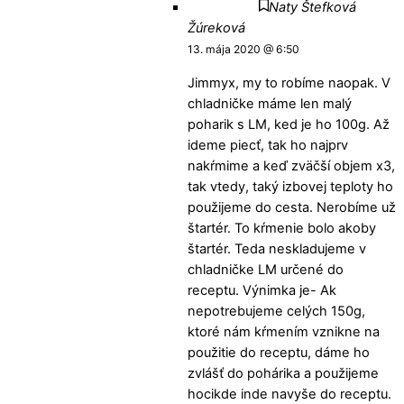
Naty Štefková
Žúreková
13. mája 2020 @ 6:50
Jimmyx, my to robíme naopak. V
chladničke máme len malý
poharik s LM, ked je ho 100g. Až
ideme piecť, tak ho najprv
nakŕmime a keď zväčší objem x3,
tak vtedy, taký izbovej teploty ho
použijeme do cesta. Nerobíme už
štartér. To kŕmenie bolo akoby
štartér. Teda neskladujeme v
chladničke LM určené do
receptu. Výnimka je- Ak
nepotrebujeme celých 150g,
ktoré nám kŕmením vznikne na
použitie do receptu, dáme ho
zvlášť do pohárika a použijeme
hocikde inde navyše do receptu.