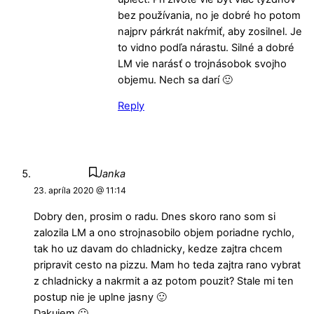
bez používania, no je dobré ho potom
najprv párkrát nakŕmiť, aby zosilnel. Je
to vidno podľa nárastu. Silné a dobré
LM vie narásť o trojnásobok svojho
objemu. Nech sa darí 🙂
Reply
Janka
23. apríla 2020 @ 11:14
Dobry den, prosim o radu. Dnes skoro rano som si
zalozila LM a ono strojnasobilo objem poriadne rychlo,
tak ho uz davam do chladnicky, kedze zajtra chcem
pripravit cesto na pizzu. Mam ho teda zajtra rano vybrat
z chladnicky a nakrmit a az potom pouzit? Stale mi ten
postup nie je uplne jasny 🙂
Dakujem 🙂