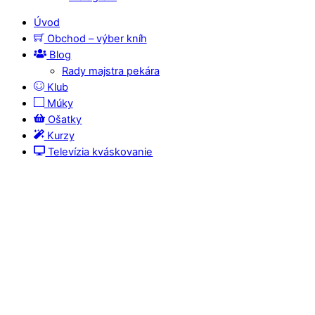
Úvod
Obchod – výber kníh
Blog
Rady majstra pekára
Klub
Múky
Ošatky
Kurzy
Televízia kváskovanie