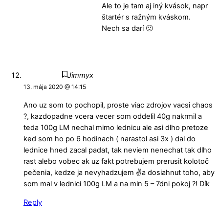
Ale to je tam aj iný kvások, napr
štartér s ražným kváskom.
Nech sa darí 🙂
Jimmyx
13. mája 2020 @ 14:15
Ano uz som to pochopil, proste viac zdrojov vacsi chaos
?, kazdopadne vcera vecer som oddelil 40g nakrmil a
teda 100g LM nechal mimo lednicu ale asi dlho pretoze
ked som ho po 6 hodinach ( narastol asi 3x ) dal do
lednice hned zacal padat, tak neviem nenechat tak dlho
rast alebo vobec ak uz fakt potrebujem prerusit kolotoč
pečenia, kedze ja nevyhadzujem ✌️a dosiahnut toho, aby
som mal v lednici 100g LM a na min 5 – 7dni pokoj ?! Dík
Reply