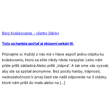
Blog Kváskovanie - všetky články
Toto sa hanbia spýtať aj skúsení pekári III.
Priznajme si. Každý z nás má v hlave aspoň jednu otázku ku
kváskovaniu, ktorú sa ešte nikdy nikde nespýtal. Lebo nám
príde príliš základná.Alebo príliš „trápna“. A tak sme vás vyzvali,
aby ste sa spýtali anonymne. Bez pocitu hanby, trápnosti,
nedostatočnosti.V prvej časti ste našli odpovede na 3 otázky,
ktoré nám prišli do mailu alebo na […]