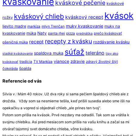
kváskovanie
kváskové pečenie
kváskové
kvások
kváskový chlieb
kváskový recept
rožky
muky kvaskovanie
lievito madre
muky na
markíza
mlyn Trenčan
Naty
kvaskovanie
múka
panta rhei
pizza
prečo kváskovať
prednáška
recepty z kvásku
recept
rozdávanie kvásku
pšeničná múka
súťaž
teleráno
spaldova muka
sladké kváskovanie
tipy ako
vianoce
zdravie
tradícia
TV Markíza
zdravý životný štýl
kváskovať
špalda
čokoláda
Referencie od vás
Silvia v.: Mám 40 rokov. Už dva roky si sama pečiem špaldový chlieb ale z
droždia. Vždy som sa nesmierne tešila, keď prišili susedia alebo sme išli na
opekačku a vopred si objednali chlieb „ale prines ten tvoj“.
Potom som prišla na kvások. Prvé nezdary ma odradili. Tak som sa vrátila k
svojmu chlebíku. Asi pred mesiacom som prišla na vašu knihu a začal sa mi
otvárať tajomný svet domáceho chleba, vône kvásku.
Musím sa priznať, že sa mi podaril až tretí chlebík z ošatky. Výnimočné boli aj