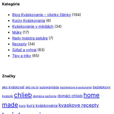
Kategórie
Blog Kváskovanie – všetky články
(194)
Kurzy Kváskovania
(6)
Kváskovanie v médiách
(34)
Múky
(17)
Rady majstra pekára
(7)
Recepty
(34)
Súťaž a vyhraj
(83)
Tipy a triky
(65)
Značky
ako kváskovať
bezlepkovy
ako na to
autogramiáda
bezlepkove kvaskovanie
chlieb
home
domáci chlieb
kvasok
domáce pečenie
made
kvaskove recepty
kurz kváskovania
kurz