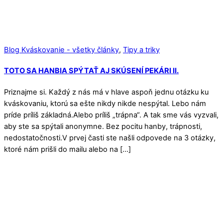
Blog Kváskovanie - všetky články
,
Tipy a triky
TOTO SA HANBIA SPÝTAŤ AJ SKÚSENÍ PEKÁRI II.
Priznajme si. Každý z nás má v hlave aspoň jednu otázku ku
kváskovaniu, ktorú sa ešte nikdy nikde nespýtal. Lebo nám
príde príliš základná.Alebo príliš „trápna“. A tak sme vás vyzvali,
aby ste sa spýtali anonymne. Bez pocitu hanby, trápnosti,
nedostatočnosti.V prvej časti ste našli odpovede na 3 otázky,
ktoré nám prišli do mailu alebo na […]