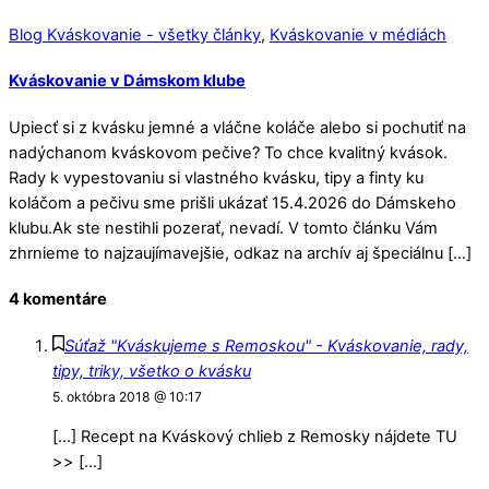
Blog Kváskovanie - všetky články
,
Kváskovanie v médiách
Kváskovanie v Dámskom klube
Upiecť si z kvásku jemné a vláčne koláče alebo si pochutiť na
nadýchanom kváskovom pečive? To chce kvalitný kvások.
Rady k vypestovaniu si vlastného kvásku, tipy a finty ku
koláčom a pečivu sme prišli ukázať 15.4.2026 do Dámskeho
klubu.Ak ste nestihli pozerať, nevadí. V tomto článku Vám
zhrnieme to najzaujímavejšie, odkaz na archív aj špeciálnu […]
4 komentáre
Súťaž "Kváskujeme s Remoskou" - Kváskovanie, rady,
tipy, triky, všetko o kvásku
5. októbra 2018 @ 10:17
[…] Recept na Kváskový chlieb z Remosky nájdete TU
>> […]