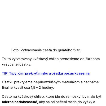
Foto: Vytvarovanie cesta do guľatého tvaru
Takto vytvarovaný kváskový chlieb prenesieme do škrobom
vysypanej ošatky.
TIP: Tipy, čím prekryť misku a ošatku počas kvasenia.
Ošatku prekryjeme neprievzdušným materiálom a necháme
finálne kvasiť cca 1,5 – 2 hodiny.
Cesto na kváskový chlieb, ktoré ide do remosky, by malo byť
mierne nedokvasené
, aby sa pri pečení rástlo do výšky a