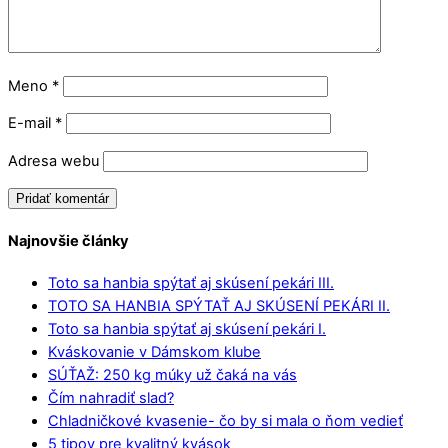
Meno
*
E-mail
*
Adresa webu
Najnovšie články
Toto sa hanbia spýtať aj skúsení pekári III.
TOTO SA HANBIA SPÝTAŤ AJ SKÚSENÍ PEKÁRI II.
Toto sa hanbia spýtať aj skúsení pekári I.
Kváskovanie v Dámskom klube
SÚŤAŽ: 250 kg múky už čaká na vás
Čím nahradiť slad?
Chladničkové kvasenie- čo by si mala o ňom vedieť
5 tipov pre kvalitný kvások