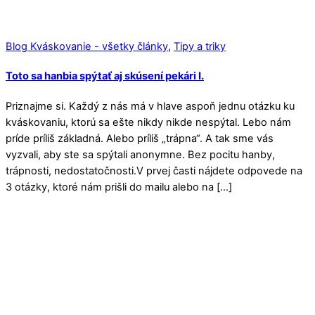
Blog Kváskovanie - všetky články
,
Tipy a triky
Toto sa hanbia spýtať aj skúsení pekári I.
Priznajme si. Každý z nás má v hlave aspoň jednu otázku ku
kváskovaniu, ktorú sa ešte nikdy nikde nespýtal. Lebo nám
príde príliš základná. Alebo príliš „trápna“. A tak sme vás
vyzvali, aby ste sa spýtali anonymne. Bez pocitu hanby,
trápnosti, nedostatočnosti.V prvej časti nájdete odpovede na
3 otázky, ktoré nám prišli do mailu alebo na […]