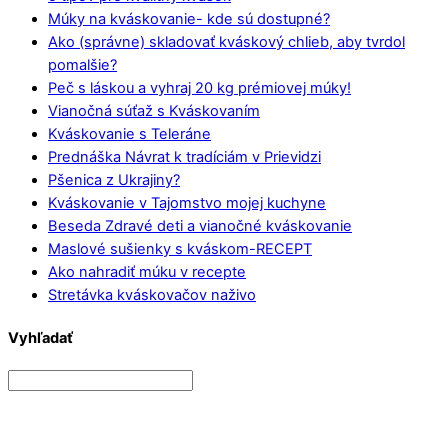
Múky na kváskovanie- kde sú dostupné?
Ako (správne) skladovať kváskový chlieb, aby tvrdol
pomalšie?
Peč s láskou a vyhraj 20 kg prémiovej múky!
Vianočná súťaž s Kváskovaním
Kváskovanie s Teleráne
Prednáška Návrat k tradíciám v Prievidzi
Pšenica z Ukrajiny?
Kváskovanie v Tajomstvo mojej kuchyne
Beseda Zdravé deti a vianočné kváskovanie
Maslové sušienky s kváskom-RECEPT
Ako nahradiť múku v recepte
Stretávka kváskovačov naživo
Vyhľadať