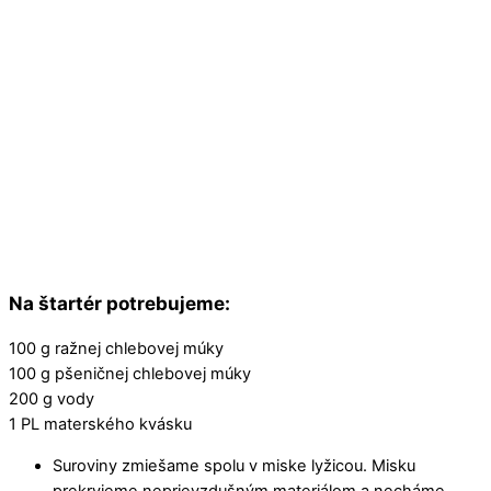
Na štartér potrebujeme:
100 g ražnej chlebovej múky
100 g pšeničnej chlebovej múky
200 g vody
1 PL materského kvásku
Suroviny zmiešame spolu v miske lyžicou. Misku
prekryjeme neprievzdušným materiálom a necháme