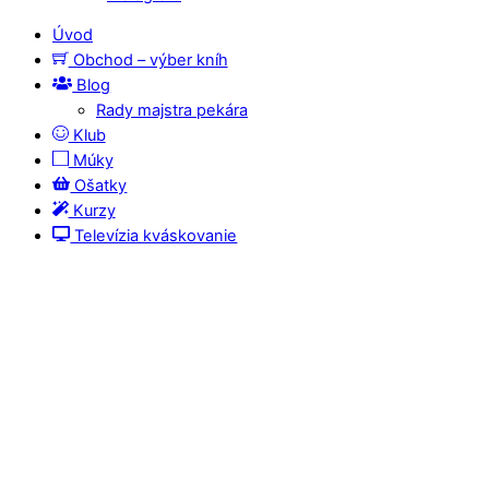
Úvod
Obchod – výber kníh
Blog
Rady majstra pekára
Klub
Múky
Ošatky
Kurzy
Televízia kváskovanie