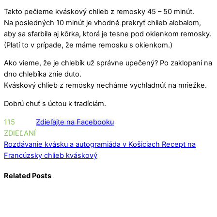
Takto pečieme kváskový chlieb z remosky 45 – 50 minút.
Na posledných 10 minút je vhodné prekryť chlieb alobalom,
aby sa sfarbila aj kôrka, ktorá je tesne pod okienkom remosky.
(Platí to v prípade, že máme remosku s okienkom.)
Ako vieme, že je chlebík už správne upečený? Po zaklopaní na
dno chlebíka znie duto.
Kváskový chlieb z remosky necháme vychladnúť na mriežke.
Dobrú chuť s úctou k tradíciám.
115
Zdieľajte na Facebooku
ZDIEĽANÍ
Rozdávanie kvásku a autogramiáda v Košiciach
Recept na
Francúzsky chlieb kváskový
Related Posts