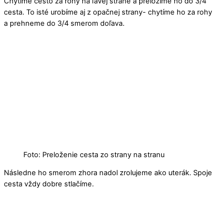
Chytíme cesto za rohy na ľavej strane a preložíme ho do 3/4
cesta. To isté urobíme aj z opačnej strany- chytíme ho za rohy
a prehneme do 3/4 smerom doľava.
Foto: Preloženie cesta zo strany na stranu
Následne ho smerom zhora nadol zrolujeme ako uterák. Spoje
cesta vždy dobre stlačíme.