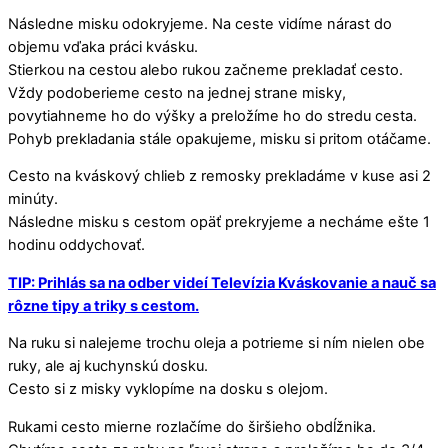
Následne misku odokryjeme. Na ceste vidíme nárast do
objemu vďaka práci kvásku.
Stierkou na cestou alebo rukou začneme prekladať cesto.
Vždy podoberieme cesto na jednej strane misky,
povytiahneme ho do výšky a preložíme ho do stredu cesta.
Pohyb prekladania stále opakujeme, misku si pritom otáčame.
Cesto na kváskový chlieb z remosky prekladáme v kuse asi 2
minúty.
Následne misku s cestom opäť prekryjeme a necháme ešte 1
hodinu oddychovať.
TIP: Prihlás sa na odber videí Televízia Kváskovanie a nauč sa
rôzne tipy a triky s cestom.
Na ruku si nalejeme trochu oleja a potrieme si ním nielen obe
ruky, ale aj kuchynskú dosku.
Cesto si z misky vyklopíme na dosku s olejom.
Rukami cesto mierne rozlačíme do širšieho obdĺžnika.