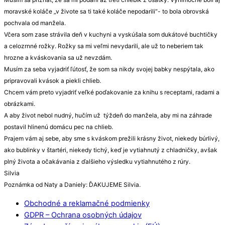
moravské koláče „v živote sa ti také koláče nepodarili“- to bola obrovská
pochvala od manžela.
Včera som zase strávila deň v kuchyni a vyskúšala som dukátové buchtičky
a celozrnné rožky. Rožky sa mi veľmi nevydarili, ale už to neberiem tak
hrozne a kváskovania sa už nevzdám.
Musím za seba vyjadriť ľútosť, že som sa nikdy svojej babky nespýtala, ako
pripravovali kvások a piekli chlieb.
Chcem vám preto vyjadriť veľké poďakovanie za knihu s receptami, radami a
obrázkami.
A aby život nebol nudný, hučím už týždeň do manžela, aby mi na záhrade
postavil hlinenú domácu pec na chlieb.
Prajem vám aj sebe, aby sme s kváskom prežili krásny život, niekedy búrlivý,
ako bublinky v štartéri, niekedy tichý, keď je vytiahnutý z chladničky, avšak
plný života a očakávania z ďalšieho výsledku vytiahnutého z rúry.
Silvia
Poznámka od Naty a Daniely: ĎAKUJEME Silvia.
Obchodné a reklamačné podmienky
GDPR – Ochrana osobných údajov