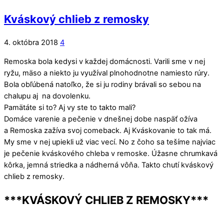
Kváskový chlieb z remosky
4. októbra 2018
4
Remoska bola kedysi v každej domácnosti. Varili sme v nej
ryžu, mäso a niekto ju využíval plnohodnotne namiesto rúry.
Bola obľúbená natoľko, že si ju rodiny brávali so sebou na
chalupu aj na dovolenku.
Pamätáte si to? Aj vy ste to takto mali?
Domáce varenie a pečenie v dnešnej dobe naspäť ožíva
a Remoska zažíva svoj comeback. Aj Kváskovanie to tak má.
My sme v nej upiekli už viac vecí. No z čoho sa tešíme najviac
je pečenie kváskového chleba v remoske. Úžasne chrumkavá
kôrka, jemná striedka a nádherná vôňa. Takto chutí kváskový
chlieb z remosky.
***KVÁSKOVÝ CHLIEB Z REMOSKY***