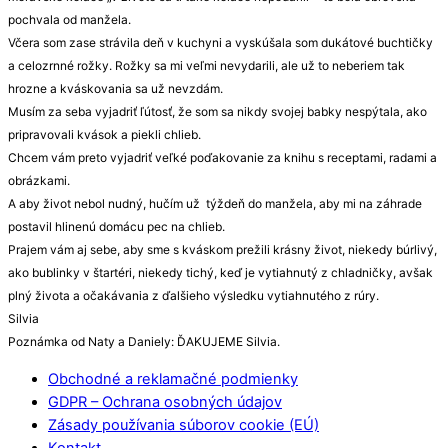
pochvala od manžela.
Včera som zase strávila deň v kuchyni a vyskúšala som dukátové buchtičky
a celozrnné rožky. Rožky sa mi veľmi nevydarili, ale už to neberiem tak
hrozne a kváskovania sa už nevzdám.
Musím za seba vyjadriť ľútosť, že som sa nikdy svojej babky nespýtala, ako
pripravovali kvások a piekli chlieb.
Chcem vám preto vyjadriť veľké poďakovanie za knihu s receptami, radami a
obrázkami.
A aby život nebol nudný, hučím už týždeň do manžela, aby mi na záhrade
postavil hlinenú domácu pec na chlieb.
Prajem vám aj sebe, aby sme s kváskom prežili krásny život, niekedy búrlivý,
ako bublinky v štartéri, niekedy tichý, keď je vytiahnutý z chladničky, avšak
plný života a očakávania z ďalšieho výsledku vytiahnutého z rúry.
Silvia
Poznámka od Naty a Daniely: ĎAKUJEME Silvia.
Obchodné a reklamačné podmienky
GDPR – Ochrana osobných údajov
Zásady používania súborov cookie (EÚ)
Kontakt