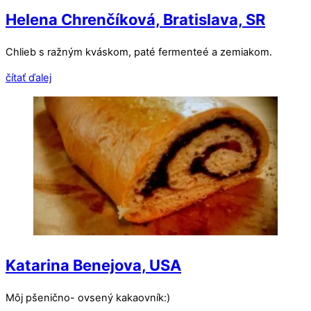
Helena Chrenčíková, Bratislava, SR
Chlieb s ražným kváskom, paté fermenteé a zemiakom.
čítať ďalej
Katarina Benejova, USA
Môj pšenično- ovsený kakaovník:)