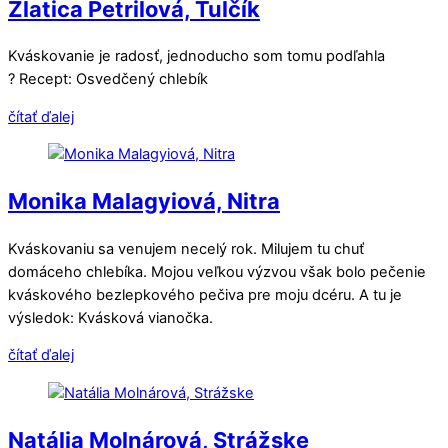
Zlatica Petrilová, Tulčík
Kváskovanie je radosť, jednoducho som tomu podľahla
? Recept: Osvedčený chlebík
čítať ďalej
Monika Malagyiová, Nitra
Kváskovaniu sa venujem necelý rok. Milujem tu chuť
domáceho chlebíka. Mojou veľkou výzvou však bolo pečenie
kváskového bezlepkového pečiva pre moju dcéru. A tu je
výsledok: Kvásková vianočka.
čítať ďalej
Natália Molnárová, Strážske