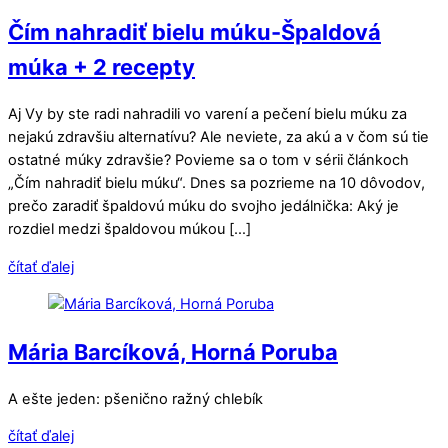
Čím nahradiť bielu múku-Špaldová
múka + 2 recepty
Aj Vy by ste radi nahradili vo varení a pečení bielu múku za
nejakú zdravšiu alternatívu? Ale neviete, za akú a v čom sú tie
ostatné múky zdravšie? Povieme sa o tom v sérii článkoch
„Čím nahradiť bielu múku“. Dnes sa pozrieme na 10 dôvodov,
prečo zaradiť špaldovú múku do svojho jedálnička: Aký je
rozdiel medzi špaldovou múkou […]
čítať ďalej
Mária Barcíková, Horná Poruba
A ešte jeden: pšenično ražný chlebík
čítať ďalej