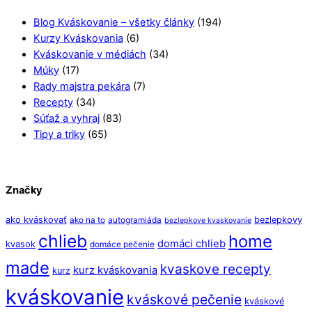
Blog Kváskovanie – všetky články
(194)
Kurzy Kváskovania
(6)
Kváskovanie v médiách
(34)
Múky
(17)
Rady majstra pekára
(7)
Recepty
(34)
Súťaž a vyhraj
(83)
Tipy a triky
(65)
Značky
ako kváskovať
bezlepkovy
ako na to
autogramiáda
bezlepkove kvaskovanie
chlieb
home
domáci chlieb
kvasok
domáce pečenie
made
kvaskove recepty
kurz kváskovania
kurz
kváskovanie
kváskové pečenie
kváskové