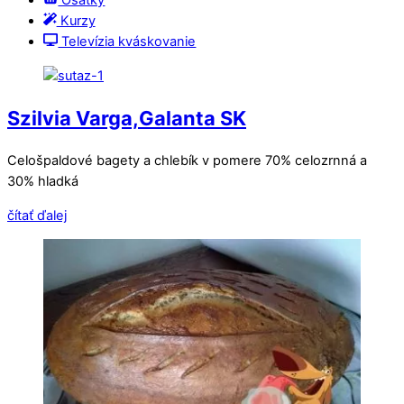
Ošatky
Kurzy
Televízia kváskovanie
Szilvia Varga,Galanta SK
Celošpaldové bagety a chlebík v pomere 70% celozrnná a
30% hladká
čítať ďalej