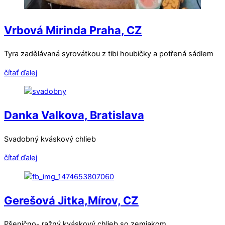
Vrbová Mirinda Praha, CZ
Tyra zadělávaná syrovátkou z tibi houbičky a potřená sádlem
čítať ďalej
Danka Valkova, Bratislava
Svadobný kváskový chlieb
čítať ďalej
Gerešová Jitka,Mírov, CZ
Pšenično- ražný kváskový chlieb so zemiakom