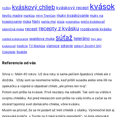
kvások
kváskový chlieb
kváskový recept
rožky
muky kvaskovanie
lievito madre
muky na
markíza
mlyn Trenčan
Naty
kvaskovanie
múka
panta rhei
pizza
prečo kváskovať
prednáška
recepty z kvásku
recept
rozdávanie kvásku
pšeničná múka
súťaž
teleráno
spaldova muka
sladké kváskovanie
tipy ako
vianoce
zdravie
tradícia
TV Markíza
zdravý životný štýl
kváskovať
špalda
čokoláda
Referencie od vás
Silvia v.: Mám 40 rokov. Už dva roky si sama pečiem špaldový chlieb ale z
droždia. Vždy som sa nesmierne tešila, keď prišili susedia alebo sme išli na
opekačku a vopred si objednali chlieb „ale prines ten tvoj“.
Potom som prišla na kvások. Prvé nezdary ma odradili. Tak som sa vrátila k
svojmu chlebíku. Asi pred mesiacom som prišla na vašu knihu a začal sa mi
otvárať tajomný svet domáceho chleba, vône kvásku.
Musím sa priznať, že sa mi podaril až tretí chlebík z ošatky. Výnimočné boli aj
moravské koláče „v živote sa ti také koláče nepodarili“- to bola obrovská