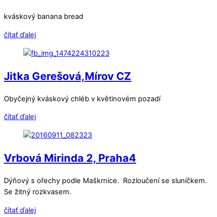
kváskový banana bread
čítať ďalej
Jitka Gerešová,Mírov CZ
Obyčejný kváskový chléb v květinovém pozadí
čítať ďalej
Vrbová Mirinda 2, Praha4
Dýňový s ořechy podle Maškrnice. Rozloučení se sluníčkem.
Se žitný rozkvasem.
čítať ďalej