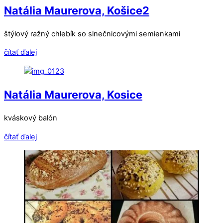
Natália Maurerova, Košice2
štýlový ražný chlebík so slnečnicovými semienkami
čítať ďalej
Natália Maurerova, Kosice
kváskový balón
čítať ďalej