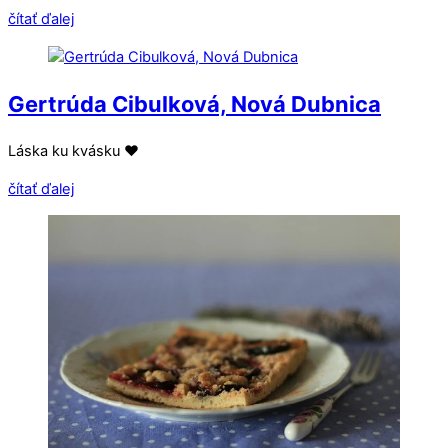
čítať ďalej
Gertrúda Cibulková, Nová Dubnica
Láska ku kvásku ❤
čítať ďalej