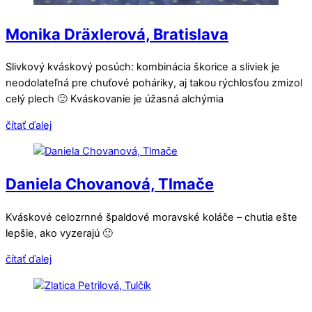
Monika Dräxlerová, Bratislava
Slivkový kváskový posúch: kombinácia škorice a sliviek je
neodolateľná pre chuťové poháriky, aj takou rýchlosťou zmizol
celý plech 🙂 Kváskovanie je úžasná alchýmia
čítať ďalej
Daniela Chovanová, Tlmače
Kváskové celozrnné špaldové moravské koláče – chutia ešte
lepšie, ako vyzerajú 🙂
čítať ďalej