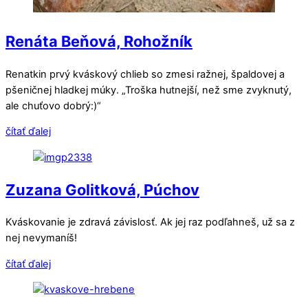
Renáta Beňová, Rohožník
Renatkin prvý kváskový chlieb so zmesi ražnej, špaldovej a
pšeničnej hladkej múky. „Troška hutnejší, než sme zvyknutý,
ale chuťovo dobrý:)“
čítať ďalej
Zuzana Golitková, Púchov
Kváskovanie je zdravá závislosť. Ak jej raz podľahneš, už sa z
nej nevymaníš!
čítať ďalej