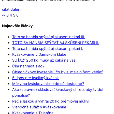
čítať ďalej
«
‹
3
4
5
6
Najnovšie články
Toto sa hanbia spýtať aj skúsení pekári III.
TOTO SA HANBIA SPÝTAŤ AJ SKÚSENÍ PEKÁRI II.
Toto sa hanbia spýtať aj skúsení pekári I.
Kváskovanie v Dámskom klube
SÚŤAŽ: 250 kg múky už čaká na vás
Čím nahradiť slad?
Chladničkové kvasenie- čo by si mala o ňom vedieť
5 tipov pre kvalitný kvások
Múky na kváskovanie- kde sú dostupné?
Ako (správne) skladovať kváskový chlieb, aby tvrdol
pomalšie?
Peč s láskou a vyhraj 20 kg prémiovej múky!
Vianočná súťaž s Kváskovaním
Kváskovanie s Teleráne