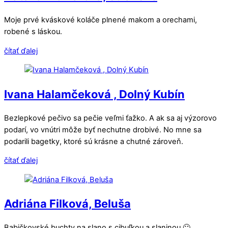
Moje prvé kváskové koláče plnené makom a orechami,
robené s láskou.
čítať ďalej
Ivana Halamčeková , Dolný Kubín
Bezlepkové pečivo sa pečie veľmi ťažko. A ak sa aj výzorovo
podarí, vo vnútri môže byť nechutne drobivé. No mne sa
podarili bagetky, ktoré sú krásne a chutné zároveň.
čítať ďalej
Adriána Filková, Beluša
Babičkovské buchty na slano s cibuľkou a slaninou 🙂