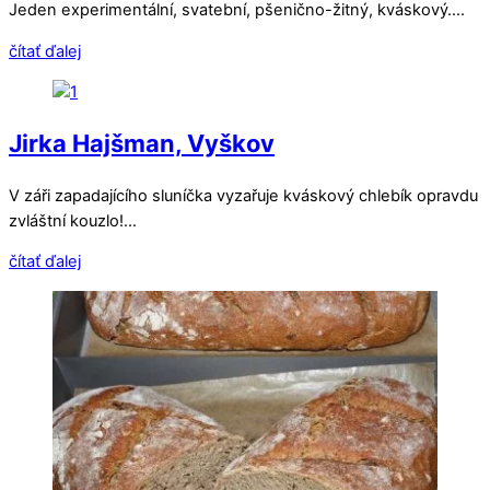
Jeden experimentální, svatební, pšenično-žitný, kváskový….
čítať ďalej
Jirka Hajšman, Vyškov
V záři zapadajícího sluníčka vyzařuje kváskový chlebík opravdu
zvláštní kouzlo!…
čítať ďalej