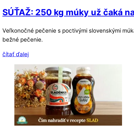
SÚŤAŽ: 250 kg múky už čaká na
Veľkonočné pečenie s poctivými slovenskými múkam
bežné pečenie.
čítať ďalej