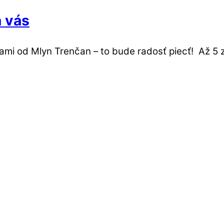
 vás
i od Mlyn Trenčan – to bude radosť piecť! Až 5 z 