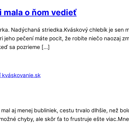
i mala o ňom vedieť
ka. Nadýchaná striedka.Kváskový chlebík je sen 
ri jeho pečení máte pocit, že robíte niečo naozaj zm
 keď sa pozrieme […]
o mal aj menej bubliniek, cestu trvalo dlhšie, než
š možné chyby, ale skôr ťa to frustruje ešte viac.Mn