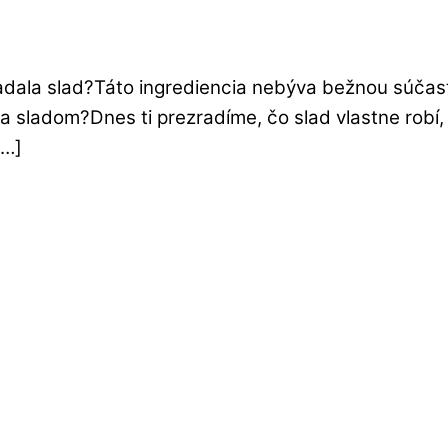
zbadala slad?Táto ingrediencia nebýva bežnou súčas
 za sladom?Dnes ti prezradíme, čo slad vlastne rob
[…]