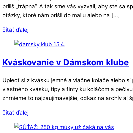
príliš „trápna“. A tak sme vás vyzvali, aby ste sa
otázky, ktoré nám prišli do mailu alebo na […]
čítať ďalej
Kváskovanie v Dámskom klube
Upiecť si z kvásku jemné a vláčne koláče alebo s
vlastného kvásku, tipy a finty ku koláčom a pečiv
zhrnieme to najzaujímavejšie, odkaz na archív aj š
čítať ďalej