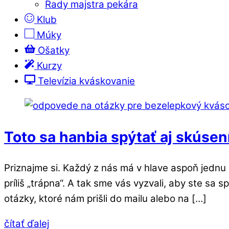
Rady majstra pekára
Klub
Múky
Ošatky
Kurzy
Televízia kváskovanie
Toto sa hanbia spýtať aj skúsení 
Priznajme si. Každý z nás má v hlave aspoň jednu 
príliš „trápna“. A tak sme vás vyzvali, aby ste sa
otázky, ktoré nám prišli do mailu alebo na […]
čítať ďalej