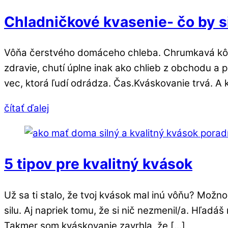
Chladničkové kvasenie- čo by s
Vôňa čerstvého domáceho chleba. Chrumkavá kôr
zdravie, chutí úplne inak ako chlieb z obchodu a p
vec, ktorá ľudí odrádza. Čas.Kváskovanie trvá. A
čítať ďalej
5 tipov pre kvalitný kvások
Už sa ti stalo, že tvoj kvások mal inú vôňu? Možn
silu. Aj napriek tomu, že si nič nezmenil/a. Hľadá
Takmer som kváskovanie zavrhla, že […]