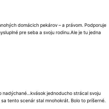
mnohých domácich pekárov – a právom. Podporuje
ysluplné pre seba a svoju rodinu.Ale je tu jedna
 bolo nadýchané…kvások jednoducho strácal svoju
e sa tento scenár stal mnohokrát. Bolo to príšerné.