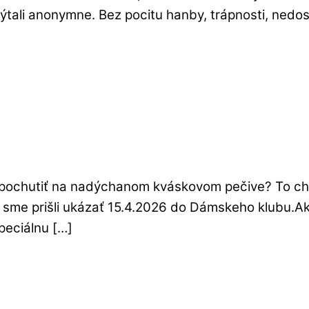
 spýtali anonymne. Bez pocitu hanby, trápnosti, ned
i pochutiť na nadýchanom kváskovom pečive? To chc
u sme prišli ukázať 15.4.2026 do Dámskeho klubu.Ak
peciálnu […]